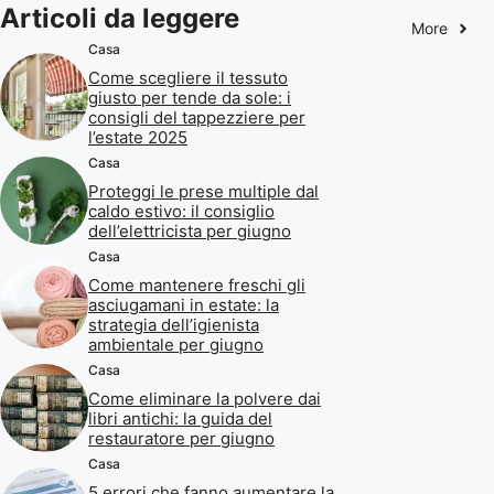
Articoli da leggere
More
Casa
Come scegliere il tessuto
giusto per tende da sole: i
consigli del tappezziere per
l’estate 2025
Casa
Proteggi le prese multiple dal
caldo estivo: il consiglio
dell’elettricista per giugno
Casa
Come mantenere freschi gli
asciugamani in estate: la
strategia dell’igienista
ambientale per giugno
Casa
Come eliminare la polvere dai
libri antichi: la guida del
restauratore per giugno
Casa
5 errori che fanno aumentare la