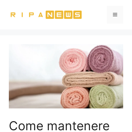
Vai
al
Menu
contenuto
Come mantenere