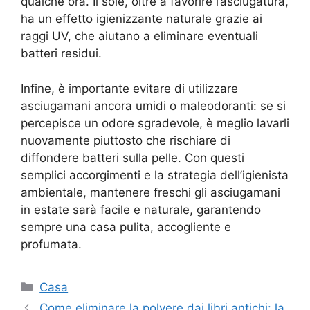
qualche ora. Il sole, oltre a favorire l’asciugatura,
ha un effetto igienizzante naturale grazie ai
raggi UV, che aiutano a eliminare eventuali
batteri residui.
Infine, è importante evitare di utilizzare
asciugamani ancora umidi o maleodoranti: se si
percepisce un odore sgradevole, è meglio lavarli
nuovamente piuttosto che rischiare di
diffondere batteri sulla pelle. Con questi
semplici accorgimenti e la strategia dell’igienista
ambientale, mantenere freschi gli asciugamani
in estate sarà facile e naturale, garantendo
sempre una casa pulita, accogliente e
profumata.
Categorie
Casa
Come eliminare la polvere dai libri antichi: la