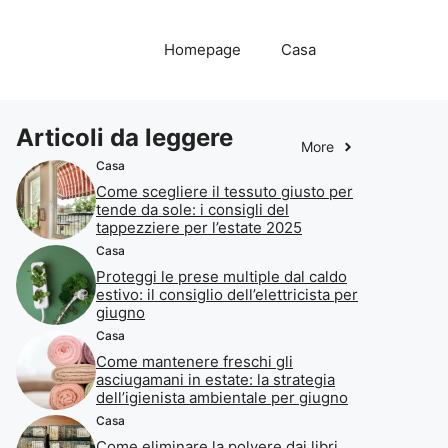
Homepage
Casa
Articoli da leggere
More
Casa
Come scegliere il tessuto giusto per
tende da sole: i consigli del
tappezziere per l’estate 2025
Casa
Proteggi le prese multiple dal caldo
estivo: il consiglio dell’elettricista per
giugno
Casa
Come mantenere freschi gli
asciugamani in estate: la strategia
dell’igienista ambientale per giugno
Casa
Come eliminare la polvere dai libri