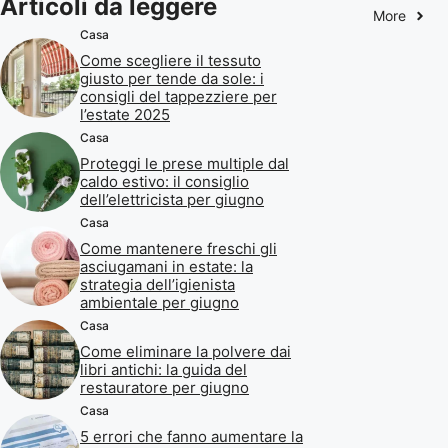
Articoli da leggere
More
Casa
Come scegliere il tessuto
giusto per tende da sole: i
consigli del tappezziere per
l’estate 2025
Casa
Proteggi le prese multiple dal
caldo estivo: il consiglio
dell’elettricista per giugno
Casa
Come mantenere freschi gli
asciugamani in estate: la
strategia dell’igienista
ambientale per giugno
Casa
Come eliminare la polvere dai
libri antichi: la guida del
restauratore per giugno
Casa
5 errori che fanno aumentare la