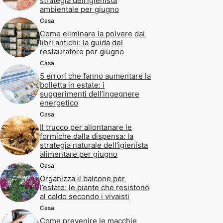
strategia dell’igienista
ambientale per giugno
Casa
Come eliminare la polvere dai
libri antichi: la guida del
restauratore per giugno
Casa
5 errori che fanno aumentare la
bolletta in estate: i
suggerimenti dell’ingegnere
energetico
Casa
Il trucco per allontanare le
formiche dalla dispensa: la
strategia naturale dell’igienista
alimentare per giugno
Casa
Organizza il balcone per
l’estate: le piante che resistono
al caldo secondo i vivaisti
Casa
Come prevenire le macchie