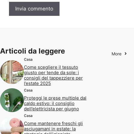
Articoli da leggere
More
Casa
Come scegliere il tessuto
giusto per tende da sole: i
consigli del tappezziere per
l’estate 2025
Casa
Proteggi le prese multiple dal
caldo estivo: il consiglio
dell’elettricista per giugno
Casa
Come mantenere freschi gli
asciugamani in estate: la