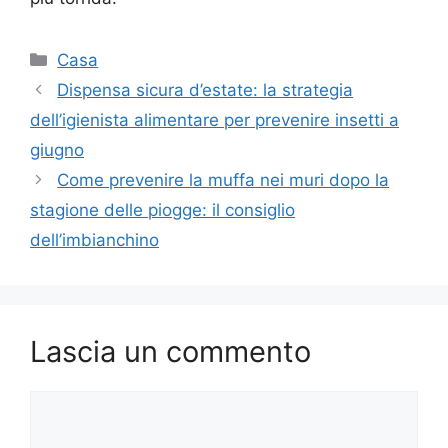
Categorie
Casa
Dispensa sicura d’estate: la strategia
dell’igienista alimentare per prevenire insetti a
giugno
Come prevenire la muffa nei muri dopo la
stagione delle piogge: il consiglio
dell’imbianchino
Lascia un commento
Commento