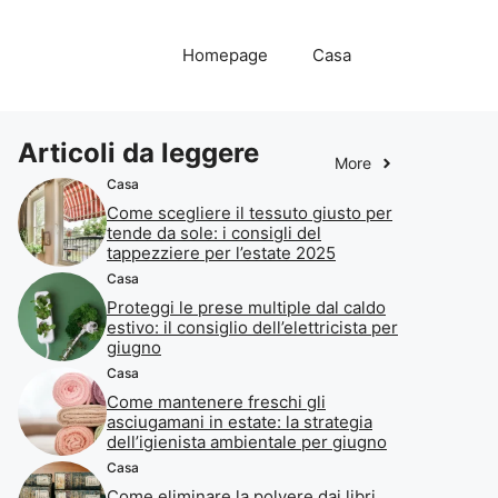
Homepage
Casa
Articoli da leggere
More
Casa
Come scegliere il tessuto giusto per
tende da sole: i consigli del
tappezziere per l’estate 2025
Casa
Proteggi le prese multiple dal caldo
estivo: il consiglio dell’elettricista per
giugno
Casa
Come mantenere freschi gli
asciugamani in estate: la strategia
dell’igienista ambientale per giugno
Casa
Come eliminare la polvere dai libri