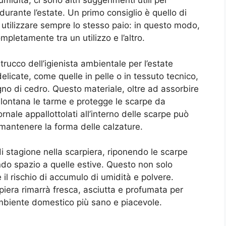
umidità, ci sono altri suggerimenti utili per
durante l’estate. Un primo consiglio è quello di
 utilizzare sempre lo stesso paio: in questo modo,
mpletamente tra un utilizzo e l’altro.
licate, come quelle in pelle o in tessuto tecnico,
egno di cedro. Questo materiale, oltre ad assorbire
allontana le tarme e protegge le scarpe da
iornale appallottolati all’interno delle scarpe può
 mantenere la forma delle calzature.
di stagione nella scarpiera, riponendo le scarpe
iando spazio a quelle estive. Questo non solo
 il rischio di accumulo di umidità e polvere.
piera rimarrà fresca, asciutta e profumata per
ambiente domestico più sano e piacevole.