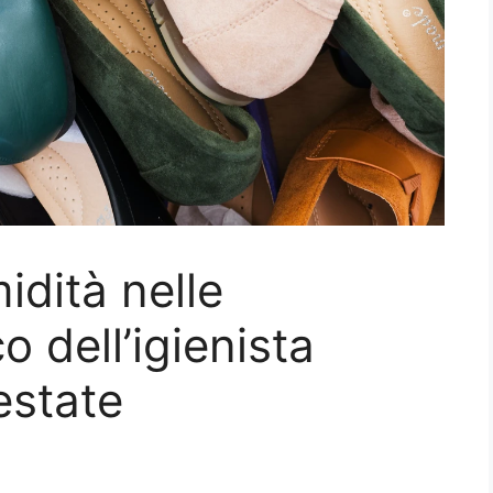
idità nelle
co dell’igienista
estate